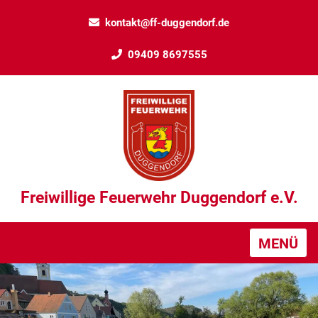
kontakt@ff-duggendorf.de
09409 8697555
Freiwillige Feuerwehr Duggendorf e.V.
MENÜ