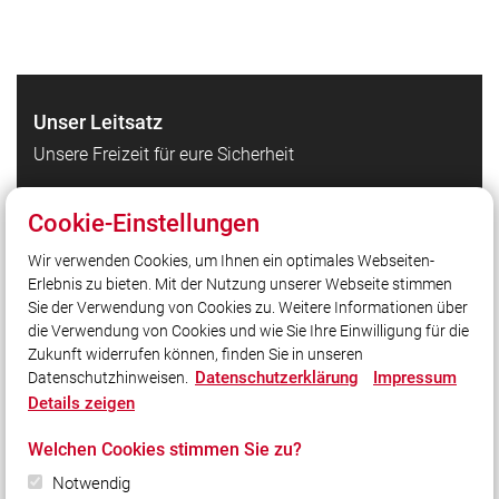
Unser Leitsatz
Unsere Freizeit für eure Sicherheit
Cookie-Einstellungen
Quicklinks
Wir verwenden Cookies, um Ihnen ein optimales Webseiten-
LFV Bayern
Erlebnis zu bieten. Mit der Nutzung unserer Webseite stimmen
KFV Regensburg
Sie der Verwendung von Cookies zu. Weitere Informationen über
Teamstore
die Verwendung von Cookies und wie Sie Ihre Einwilligung für die
Zukunft widerrufen können, finden Sie in unseren
Datenschutzerklärung
Impressum
Datenschutzhinweisen.
Social Media
Details zeigen
Auch unterwegs immer auf dem Laufenden bleiben?
Welchen Cookies stimmen Sie zu?
Bleiben Sie mit uns in Kontakt und vernetzen Sie sich
Notwendig
mit uns!